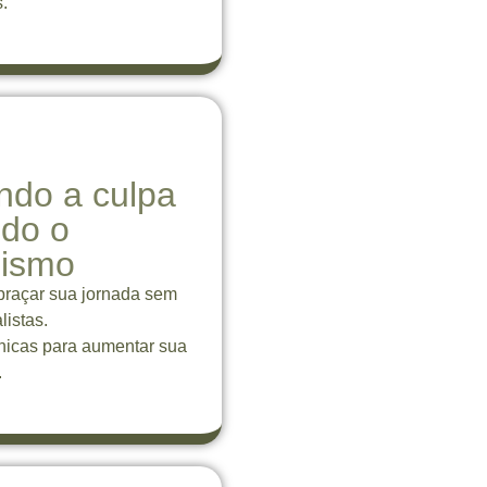
.
ndo a culpa
ndo o
nismo
abraçar sua jornada sem
listas.
nicas para aumentar sua
.