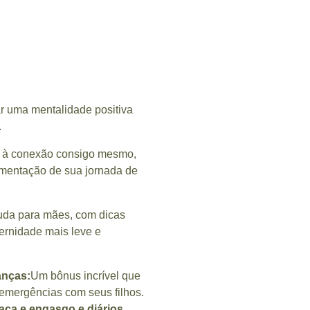
ar uma mentalidade positiva
.
 à conexão consigo mesmo,
mentação de sua jornada de
uda para mães, com dicas
ternidade mais leve e
anças:
Um bônus incrível que
 emergências com seus filhos.
ca e engasgo e diários