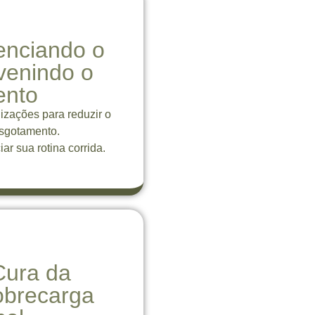
enciando o
venindo o
ento
izações para reduzir o
esgotamento.
ar sua rotina corrida.
Cura da
obrecarga